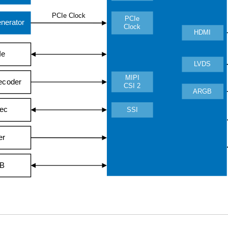
PCIe Clock
PCIe
nerator
Clock
HDMI
Ie
LVDS
MIPI
ecoder
CSI 2
ARGB
ec
SSI
er
B