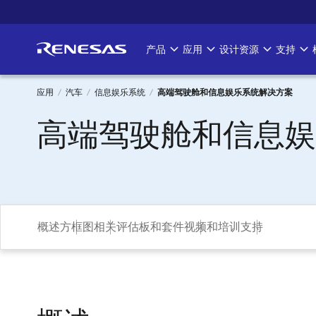
跳
转
到
产品
应用
设计资源
支持
Main
主
要
navigation
内
应用
汽车
信息娱乐系统
高端驾驶舱和信息娱乐系统解决方案
容
面
高端驾驶舱和信息娱
包
屑
概述
方框图
相关评估板和套件
视频和培训
支持