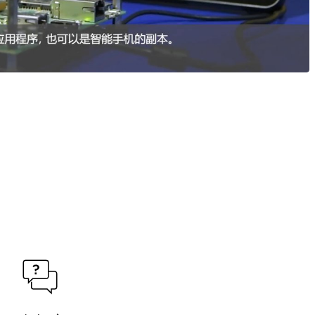
方面节省成本和设计工作，并在仪表和安卓系统之间提供机制避免