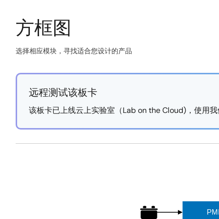
方框图
选择相应模块，寻找适合您设计的产品
Skip
interactive
block
远程测试该板卡
diagram
该板卡已上线云上实验室（Lab on the Cloud
https://labonthecloud.renesas.com/free-
Exiting
pass/automotive-
Interactive
local-
Block
dimming-
Diagram
solution/52
PM