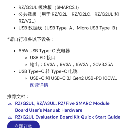
RZ/G2UL 模块板（SMARC2.1）
公共载板（用于 RZ/G2L、RZ/G2LC、RZ/G2UL 和
RZ/V2L）
USB 数据线（USB Type-A、Micro USB Type-B）
*请自行准备以下设备：
65W USB Type-C 充电器
USB PD 接口
输出：5V3A，9V3A，15V3A，20V3.25A
USB Type-C 转 Type-C 电缆
USB-C 和 USB-C 3.1 Gen2 USB-PD 100W...
阅读详情
推荐文档：
RZ/G2UL, RZ/A3UL, RZ/Five SMARC Module
Board User's Manual: Hardware
RZ/G2UL Evaluation Board Kit Quick Start Guide
立即订购