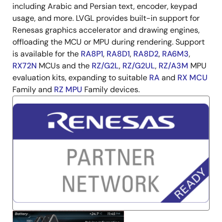
including Arabic and Persian text, encoder, keypad
usage, and more. LVGL provides built-in support for
Renesas graphics accelerator and drawing engines,
offloading the MCU or MPU during rendering. Support
is available for the
RA8P1
,
RA8D1
,
RA8D2
,
RA6M3
,
RX72N
MCUs and the
RZ/G2L
,
RZ/G2UL
,
RZ/A3M
MPU
evaluation kits, expanding to suitable
RA
and
RX MCU
Family and
RZ MPU
Family devices.
图