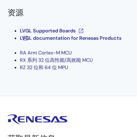
资源
Renesas LVGL
Renesas Zephyr
Renesas Zephyr Wiki
LVGL Supported Boards
LVGL documentation for Renesas Products
RA Arm Cortex-M MCU
RX 系列 32 位高性能/高效能 MCU
RZ 32 位和 64 位 MPU