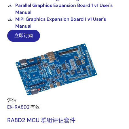
Parallel Graphics Expansion Board 1 v1 User's
Manual
MIPI Graphics Expansion Board 1 v1 User's
Manual
立即订购
评估
EK-RA8D2
有效
RA8D2 MCU 群组评估套件