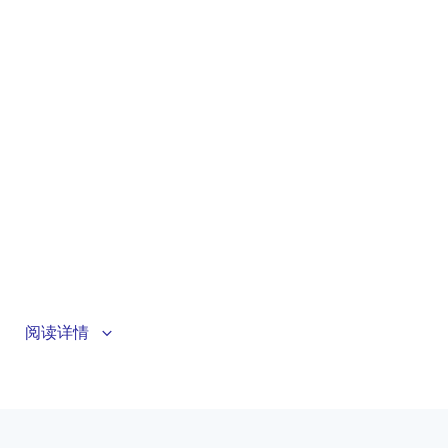
关于本视频本视频介绍轻量多功能图形库（LVGL），并
阅读详情
概述 Zephyr LVGL 演示的内容。通过在 EK-RA8D1 评估
套件上运行演示程序，视频专为初学者设计，帮助轻松
理解基础概念并掌握实际应用。
相关资源