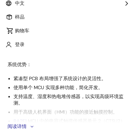
述
中文
样品
随着智能厨房的发展，需求正在从传统的接触式按钮转
描
变为时尚的触摸式界面，这些界面将增强功能与现代美
购物车
述
学相结合。 该系统采用由 32 位 MCU 提供支持的复杂而
紧凑的设计，可实现非接触式用户交互和系统级集成，
登录
以提高性能。
系统优势：
紧凑型 PCB 布局增强了系统设计的灵活性。
使用单个 MCU 实现多种功能，简化开发。
支持温度、湿度和热电堆传感器，以实现高级环境监
测。
用于高级人机界面（HMI）功能的接近触摸控制。
RA2E1
MCU 中的电容式触摸传感器单元 2（CTSU2）
阅读详情
提高了触摸精度和抗噪声性。