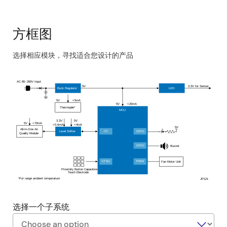
方框图
选择相应模块，寻找适合您设计的产品
Skip
interactive
AC 85~265V Input
5V
3.3V for Sensor
block
Buck Regulator
LDO
diagram
5V
<5mA
5V
<20mA
Thermopile*
MCU
3.3V
5V
5V
<70mA
<0.6mA
<4mA
5V
All-In-One Air
Level Shifter
2
I
C
GPIO
Quality Module
GPIO
Buzzer
Fan Motor Unit
CTSU
PWM
Proximity Button Capacitive
Touch Electrode
*For range ambient temperature
JP121
选择一个子系统