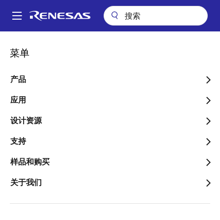
跳
转
A
到
Main
主
应用
工业
家电
智能抽油烟机
navigation
菜单
要
面
智能抽油烟机
内
包
容
产品
屑
应用
设计资源
跳转至页面部分：
支持
样品和购买
概述
关于我们
概
描述
应用