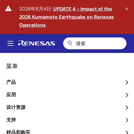
跳
warning
2026年8月4日:
UPDATE 4 - Impact of the
转
2026 Kumamoto Earthquake on Renesas
到
主
Operations
要
内
A
容
Main
navigation
菜单
产品
迈入物理 AI 时代
应用
arrow_back_ios_new
arrow_forward_ios
了解更多
设计资源
支持
样品和购买