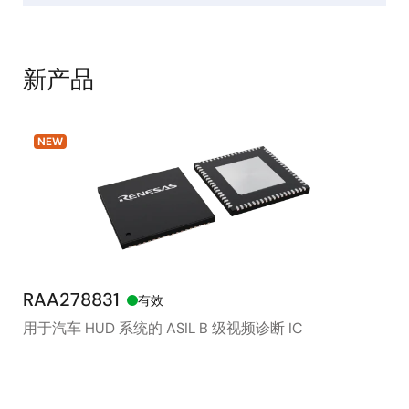
新产品
NEW
RAA278831
RX
有效
用于汽车 HUD 系统的 ASIL B 级视频诊断 IC
48
存