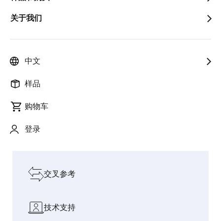
关于我们
以创新赋能人
迈入物
智能烹饪：CUCKOO
连接 AI 与
pause
与社会，加速
理 AI
携手瑞萨电子推出 AI
真实世界
增长
时代
电磁炉灶
的桥梁
中文
探索我们的设计资源
样品
购物车
软件和工具
登录
板和套件
交叉参考
技术支持