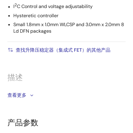
2
I
C Control and voltage adjustability
Hysteretic controller
Small 1.8mm x 1.0mm WLCSP and 3.0mm x 2.0mm 8
Ld DFN packages
查找升降压稳定器（集成式 FET）的其他产品
描述
The ISL9122A is a highly integrated non-inverting
查看更多
buck-boost switching regulator that accepts input
voltages both above or below the regulated output
voltage. It features an extremely low quiescent
产品参数
current consumption of 1300nA in Regulation mode,
120nA in Forced Bypass mode, and 8nA in Shutdown