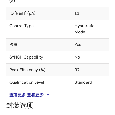
(A)
The ISL9122A is designed for stand-alone applications
IQ [Rail 1] (µA)
1.3
and supports a default output voltage at Power-On
Reset (POR). After POR, the output voltage can be
Control Type
Hysteretic
adjusted in the range of 1.8V to 5.375V by using the
Mode
2
I
C interface bus. Specific default output voltages are
available on request.
POR
Yes
The ISL9122A requires only a single EIA 0603 size
SYNCH Capability
No
inductor and two external capacitors. Power supply
solution size is minimized by a 1.8mm x 1.0mm WLCSP
Peak Efficiency (%)
97
and is also available in a 3.0mm x 2.0mm 8 Ld plastic
DFN.
Qualification Level
Standard
查看更多
查看更少
封装选项