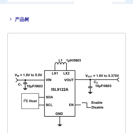
Close
Open
产品树
product
product
tree
tree
menu
menu