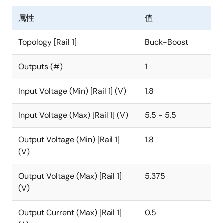
mode. It provides 84% efficiency at 10µA load (V
=
IN
属性
值
3.6V, V
= 3.3V) and has a peak efficiency greater
OUT
than 97%. It supports input voltages from 1.8V to 5.5V.
Topology [Rail 1]
Buck-Boost
The ISL9122A has automatic bypass functionality for
Outputs (#)
1
situations in which the input voltage is close to the
output voltage, and it automatically transitions
Input Voltage (Min) [Rail 1] (V)
1.8
between Buck and Boost modes without significant
output disturbance. In addition to the automatic
Input Voltage (Max) [Rail 1] (V)
5.5 - 5.5
bypass functionality, the Forced Bypass power-
saving mode can be chosen if voltage regulation is not
Output Voltage (Min) [Rail 1]
1.8
required. Forced Bypass power saving mode is
(V)
2
accessible using the I
C interface bus.
Output Voltage (Max) [Rail 1]
5.375
The ISL9122A is capable of delivering up to 500mA of
(V)
output current (V
= 3.6V, V
= 3.3V) and provides
IN
OUT
excellent efficiency because of its adaptive frequency
Output Current (Max) [Rail 1]
0.5
hysteretic control architecture.