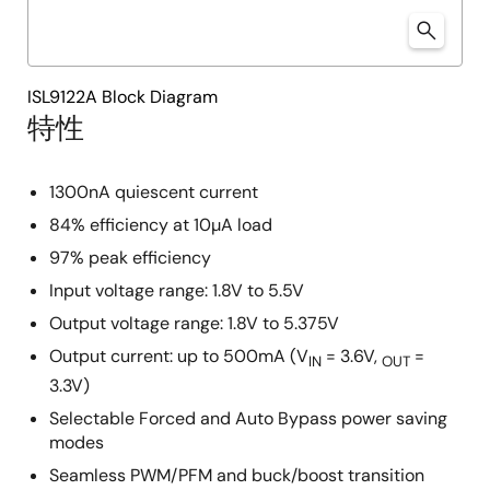
ISL9122A Block Diagram
特性
1300nA quiescent current
84% efficiency at 10µA load
97% peak efficiency
Input voltage range: 1.8V to 5.5V
Output voltage range: 1.8V to 5.375V
Output current: up to 500mA (V
= 3.6V,
=
IN
OUT
3.3V)
Selectable Forced and Auto Bypass power saving
modes
Seamless PWM/PFM and buck/boost transition