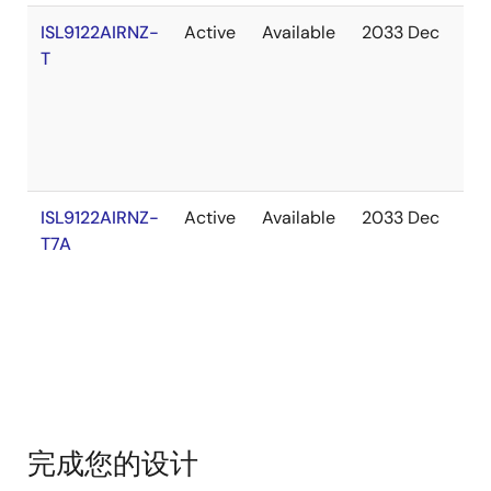
ISL9122AIRNZ-
Active
Available
2033 Dec
In
T
St
ISL9122AIRNZ-
Active
Available
2033 Dec
Ou
T7A
of
St
完成您的设计