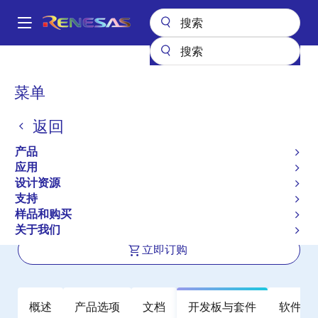
跳
转
A
到
Main
主
产品
电源管理
DC/DC 转换器
升压/降压（升降压）
navigation
要
升降压稳定器（集成式 FET）
ISL9122A
面
菜单
内
包
ISL9122A
容
返回
屑
有效
产品长期供货
产品
Ultra-Low IQ Buck-Boost Regulator
应用
with Bypass
设计资源
支持
样品和购买
数据手册
关于我们
立即订购
概述
产品选项
文档
开发板与套件
软件与