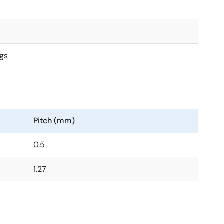
gs
Pitch (mm)
0.5
1.27