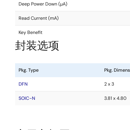
Deep Power Down (µA)
Read Current (mA)
Key Benefit
封装选项
Pkg. Type
Pkg. Dimen
DFN
2 x 3
SOIC-N
3.81 x 4.80