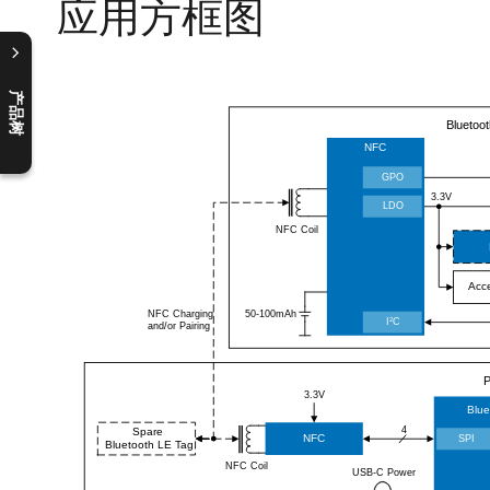
应用方框图
产品树
C
l
o
s
e
p
r
o
d
u
c
t
t
r
e
e
m
e
n
O
p
e
n
p
r
o
d
u
c
t
t
r
e
e
m
e
n