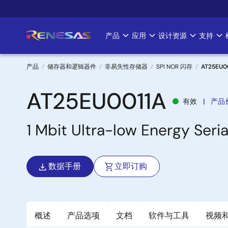
跳
转
到
产品
应用
设计资源
支持
Main
主
要
navigation
内
产品
储存器和逻辑器件
非易失性存储器
SPI NOR 闪存
AT25EU0
容
面
AT25EU0011A
有效
产品
包
1 Mbit Ultra-low Energy Seri
屑
数据手册
立即订购
概述
产品选项
文档
软件与工具
视频