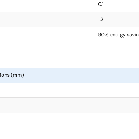
0.1
1.2
90% energy savin
sions (mm)