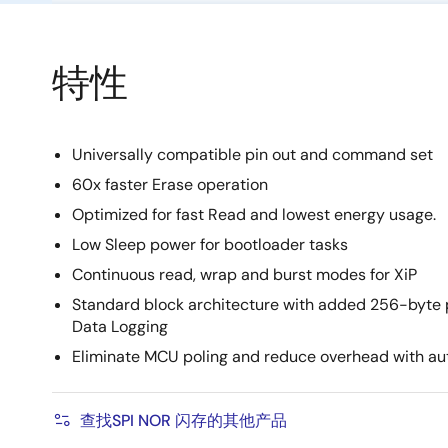
特性
Universally compatible pin out and command set
60x faster Erase operation
Optimized for fast Read and lowest energy usage.
Low Sleep power for bootloader tasks
Continuous read, wrap and burst modes for XiP
Standard block architecture with added 256-byte p
Data Logging
Eliminate MCU poling and reduce overhead with aut
查找SPI NOR 闪存的其他产品