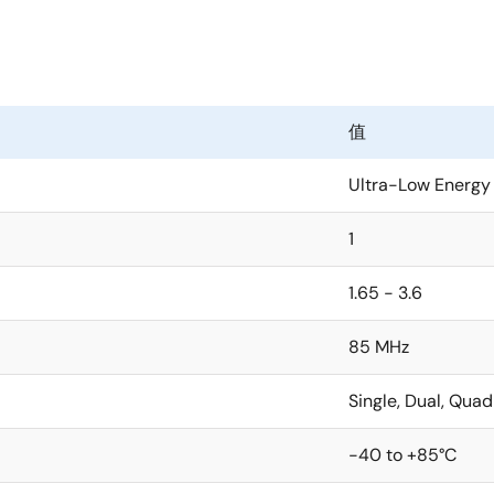
值
Ultra-Low Energy
1
1.65 - 3.6
85 MHz
Single, Dual, Quad
-40 to +85°C