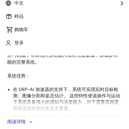
述
中文
样品
该操作与运动子系统采用协作式的“大脑与小脑”架构，由
描
高性能视觉 AI MPU 提供支持。 AI 模块（大脑）配备
购物车
述
DRP-AI 加速器，负责感知和决策，而 CPU 模块（小
脑）则负责管理实时运动控制、传感器融合和路径规
登录
划。 此外，该系统还支持多种通信协议，能够与关节和
灵巧机械手等其他人形机器人模块无缝集成，形成多功
能的完整系统。
系统优势：
在 DRP-AI 加速器的支持下，系统可实现实时目标检
测、图像分割和姿态估计。 这些特性使该操作与运动
子系统具备强大的感知与决策能力，对于需要高精度
和高适应性的任务至关重要。
该系统支持 CAN FD、以太网、SPI 和 RS-485 等协
阅读详情
议，可与关节和灵巧机械手等其他模块无缝集成，形