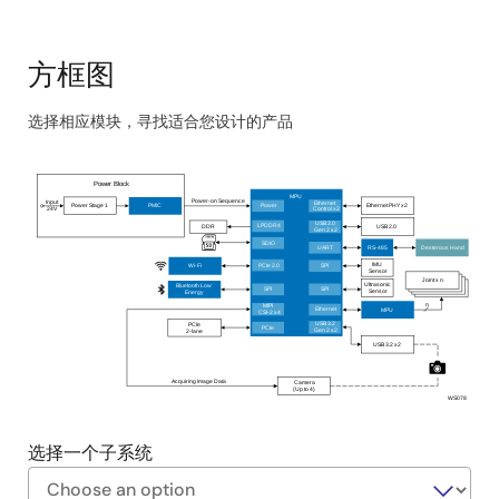
成统一且功能齐全的人形机器人系统。 这种灵活性便
于扩展和适应各种应用。
®
®
多核Arm
Cortex
-A55和Arm Cortex-R8 处理器可
方框图
实现实时的运动控制和传感器融合，从而确保机器人
操作流畅、反应灵敏。
选择相应模块，寻找适合您设计的产品
Skip
interactive
Power Block
block
MPU
Power-on Sequence
Ethernet
Input
Power Stage 1
PMIC
Ethernet PHY x2
Power
24V
Control x2
diagram
USB 2.0
DDR
USB 2.0
LPDDR4
Gen 2 x2
SDIO
RS-485
Dexterous Hand
UART
IMU
Wi-Fi
PCIe 2.0
SPI
Sensor
Joint x n
Ultrasonic
Bluetooth Low
SPI
SPI
Sensor
Energy
n
MIPI
MPU
Ethernet
CSI
-2 x4
PCIe
USB 3.2
PCIe
2
-lane
Gen 2 x2
USB 3.2 x2
Acquiring Image Data
Camera
(Up to 4)
WS078
选择一个子系统