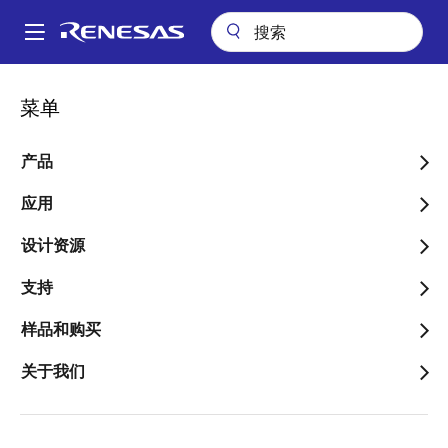
跳
转
A
到
Main
主
应用
工业
机器人
操作与运动子系统
navigation
菜单
要
面
操作与运动子系统
内
包
容
产品
屑
应用
设计资源
跳转至页面部分：
支持
样品和购买
概述
关于我们
概
描述