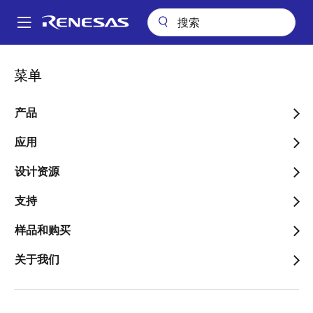
跳
转
A
到
Main
主
应用
工业
楼宇自动化
支持多物理层（PHY）的智能家居控制器
navigation
菜单
要
面
支持多物理层（PHY）的智
内
包
容
产品
能家居控制器
屑
应用
设计资源
跳转至页面部分：
支持
样品和购买
关于我们
概述