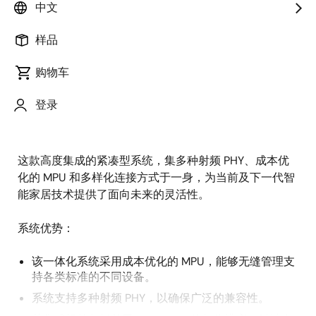
概
中文
描述
述
样品
购物车
管理多个智能家居设备可能很复杂，尤其是这些设备还
描
采用不同的标准。 这款设计将所有设备整合至一个平台
登录
述
上，使用户能够轻松控制、监测并可视化智能家居，无
需考虑供应商或协议。
这款高度集成的紧凑型系统，集多种射频 PHY、成本优
化的 MPU 和多样化连接方式于一身，为当前及下一代智
能家居技术提供了面向未来的灵活性。
系统优势：
该一体化系统采用成本优化的 MPU，能够无缝管理支
持各类标准的不同设备。
系统支持多种射频 PHY，以确保广泛的兼容性。