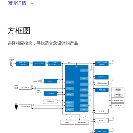
其集成组件包括基于 GreenPAK 的复位排序、时钟生
阅读详情
成和具有电源排序功能的 PMIC，以实现最佳性能。
用户可以通过添加新的 PHY 或扩展功能来升级系统，
以满足多样化的应用需求。
方框图
其直观的控制和可视化方式简化了对智能家居设备的
监控与操作。
选择相应模块，寻找适合您设计的产品
系统采用单一且通用的 USB-C 供电方案，实现了极大
Skip
的便利性。
interactive
USB-C
Connector
block
6+3 Rails
Wi-Fi Bluetooth
5V
21V
USB-C PD
PMIC
Buck DC/DC
Module
Controller
Bucks x6 LDO x3
MPU
diagram
2
SPI
4
QSPI Flash
QSPI
N
Clock
24MHz
Clock
2
LTE-M Module
SPI
4
SD Card I/F
SD
2
USB Hub
USB-Stick
UART
Reset
Controller
“
ZigBee”
GreenPAK
2
USB-Stick
PRST#
UART
“
HomeMatic”
2
UART
USB-Stick “eNet”
Display I/F
Display I/F
12
UART
USB-Stick...
Ethernet
Ethernet PHY
DDR
eMMC
KNX TP
8
8
8
KNX RF
eMMC
DDR4 RM
DECT Data
2