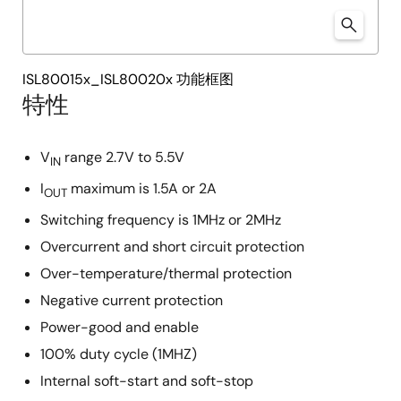
ISL80015x_ISL80020x 功能框图
特性
V
range 2.7V to 5.5V
IN
I
maximum is 1.5A or 2A
OUT
Switching frequency is 1MHz or 2MHz
Overcurrent and short circuit protection
Over-temperature/thermal protection
Negative current protection
Power-good and enable
100% duty cycle (1MHZ)
Internal soft-start and soft-stop