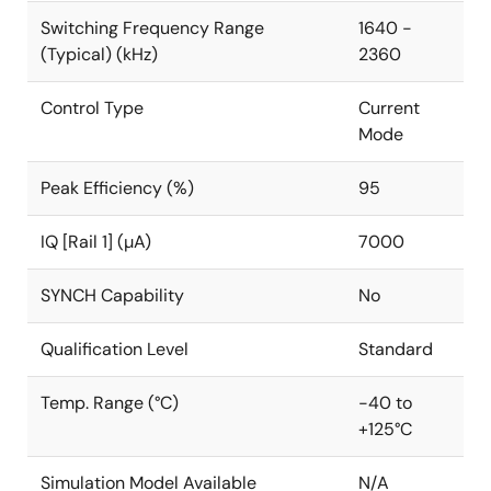
Switching Frequency Range
1640 -
(Typical) (kHz)
2360
Control Type
Current
Mode
Peak Efficiency (%)
95
IQ [Rail 1] (µA)
7000
SYNCH Capability
No
Qualification Level
Standard
Temp. Range (°C)
-40 to
+125°C
Simulation Model Available
N/A