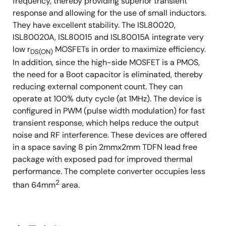
frequency, thereby providing superior transient
response and allowing for the use of small inductors.
They have excellent stability. The ISL80020,
ISL80020A, ISL80015 and ISL80015A integrate very
low r
MOSFETs in order to maximize efficiency.
DS(ON)
In addition, since the high-side MOSFET is a PMOS,
the need for a Boot capacitor is eliminated, thereby
reducing external component count. They can
operate at 100% duty cycle (at 1MHz). The device is
configured in PWM (pulse width modulation) for fast
transient response, which helps reduce the output
noise and RF interference. These devices are offered
in a space saving 8 pin 2mmx2mm TDFN lead free
package with exposed pad for improved thermal
performance. The complete converter occupies less
2
than 64mm
area.