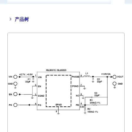
Close
Open
产品树
product
product
tree
tree
menu
menu