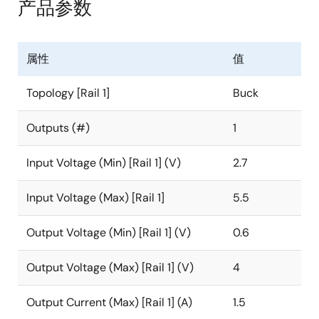
产品参数
属性
值
Topology [Rail 1]
Buck
Outputs (#)
1
Input Voltage (Min) [Rail 1] (V)
2.7
Input Voltage (Max) [Rail 1]
5.5
Output Voltage (Min) [Rail 1] (V)
0.6
Output Voltage (Max) [Rail 1] (V)
4
Output Current (Max) [Rail 1] (A)
1.5