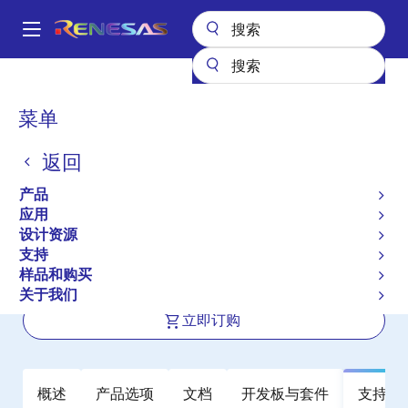
跳
转
A
到
Main
主
产品
电源管理
DC/DC 转换器
降压型
降压稳压器（集成 FET）
navigation
要
ISL80015A
面
菜单
内
包
ISL80015A
容
返回
屑
有效
产品
Compact Synchronous Buck
应用
Converter
设计资源
支持
样品和购买
数据手册
关于我们
立即订购
概述
产品选项
文档
开发板与套件
支持