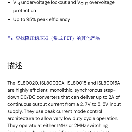
V
undervoltage lockout and V
overvoltage
IN
OUT
protection
Up to 95% peak efficiency
查找降压稳压器（集成 FET）的其他产品
描述
The ISL80020, ISL80020A, ISL80015 and ISL80015A
are highly efficient, monolithic, synchronous step-
down DC/DC converters that can deliver up to 2A of
continuous output current from a 2. 7V to 5. 5V input
supply. They use peak current mode control
architecture to allow very low duty cycle operation.
They operate at either 1MHz or 2MHz switching