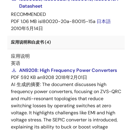
Datasheet
RECOMMENDED
PDF
1.06 MB
isl80020-20a-80015-15a
日本語
2010年5月14日
应用说明和白皮书 (4)
应用说明
英语
AN9208: High Frequency Power Converters
PDF
592 KB
an9208
2018年2月01日
AI 生成的摘要:
The document discusses high
frequency power converters, focusing on ZVS-QRC
and multi-resonant topologies that reduce
switching losses by operating switches at zero
voltage. It highlights challenges like EMI and high
voltage stress. The SEPIC converter is introduced,
explaining its ability to buck or boost voltage