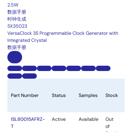
2.5W
数据手册
时钟生成
5X35023
VersaClock 3S Programmable Clock Generator with
Integrated Crystal
数据手册
Part Number
Status
Samples
Stock
Ro
ISL80015AFRZ-
Active
Available
Out
Ro
T
of