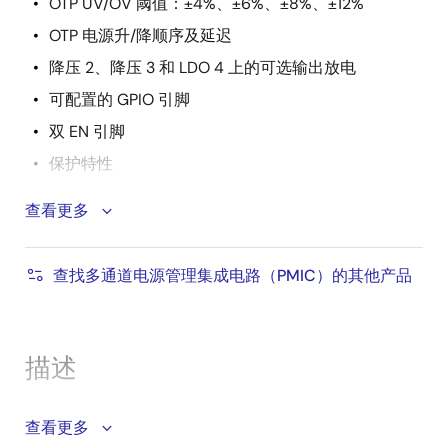
OTP UV/OV 阈值：±4%、±6%、±8%、±12%
OTP 电源升/降顺序及延迟
降压 2、降压 3 和 LDO 4 上的可选输出放电
可配置的 GPIO 引脚
双 EN 引脚
保护特性
输入电压 UVLO
查看更多
输出 OV/UV
内部和输出 LDO 上的过流保护
查找多通道电源管理集成电路（PMIC）的其他产品
过温关断
功能安全特性
描述
内置加电自检 (BIST)
双带隙/参考链
RAA271082 是一款多功能多轨电源集成电路，由一个初
查看更多
降压 1 输出的独立 UV/OV 检测路径