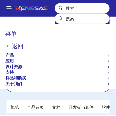
跳
转
A
到
Main
主
产品
电源管理
多通道电源管理集成电路（PMIC）
RAA271082
navigation
要
面
菜单
RAA271082
内
包
容
返回
有效
屑
汽车类 ASIL B PMIC，内置 3 个同步降压
产品
稳压器和 1 个低压差线性稳压器
应用
设计资源
支持
数据手册
样品和购买
关于我们
立即订购
概览
产品选项
文档
开发板与套件
软件与