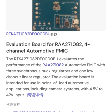
RTKA271082DE0000BU
有效
Evaluation Board for RAA271082, 4-
channel Automotive PMIC
The RTKA271082DE0000BU evaluates the
performance of the
RAA271082
Automotive PMIC with
three synchronous buck regulators and one low
dropout linear regulator. The evaluation board is
intended for use in point-of-load automotive
applications, including camera systems, with 4.5V to
42V input...
阅读详情
推荐文档：