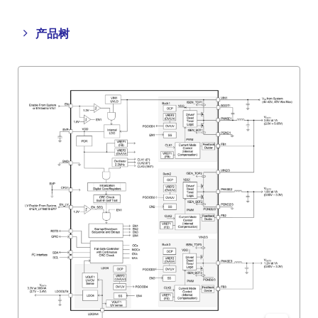
Close
Open
产品树
product
product
tree
tree
menu
menu