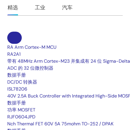
精选
工业
汽车
RA Arm Cortex-M MCU
RA2A1
带有 48MHz Arm Cortex-M23 并集成有 24 位 Sigma-Delta
ADC 的 32 位微控制器
数据手册
DC/DC 转换器
ISL78206
40V 2.5A Buck Controller with Integrated High-Side MOS
数据手册
功率 MOSFET
RJF0604JPD
Nch Thermal FET 60V 5A 75mohm TO-252 / DPAK