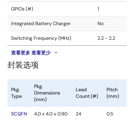
GPIOs (#)
1
Integrated Battery Charger
No
Switching Frequency (MHz)
2.2 - 2.2
查看更多
查看更少
封装选项
Pkg.
Pkg.
Lead
Pitch
Dimensions
Type
Count (#)
(mm)
(mm)
SCQFN
4.0 x 4.0 x 0.90
24
0.5