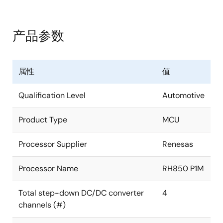
级高压同步降压稳压器、两个次级低压同步降压稳压器
和一个 LDO 稳压器组成。 该集成电路提供四个过压和欠
可配置窗口看门狗定时器（WWDT）
2
压监控器、I
C 通信、一个通用 I/O 引脚和一个专用复位
OTP 影子寄存器的连续 CRC 检查
产品参数
输出/故障指示器。 RAA271082 采用 ASIL-D ISO 26262
2
受 CRC 保护的 I
C 通信
开发流程设计，旨在满足 ASIL-B 设备指标。
RAA271082 包括用于 OV/UV 监视器的第二个带隙基
可配置的故障管理器
属性
值
准、上电时的内置自检、独立的 OV/UV 监控以及对内部
符合
AEC-Q100
标准，1 级：-40 °C 至 +125°C（T
2
J
寄存器和 I
C 通信的连续 CRC 错误检查。
Qualification Level
Automotive
= 150 °C）
RAA271082 只需极少的外部元件和极小的电路板空间，
Product Type
MCU
即可提供高密度电源解决方案。 该集成电路采用内部一
次性可编程 (OTP) 存储器配置，具有广泛的功能集。 几
Processor Supplier
Renesas
乎所有器件选项（如每个输出电压选择、电源排序和
OV/UV 阈值）均在内部配置中，无需外部元件进行选
Processor Name
RH850 P1M
择。 稳压器还提供内部补偿。 降压稳压器是以同步来实
现高效率，并且能够在要求高环境温度的恶劣环境中工
Total step-down DC/DC converter
4
作。
channels (#)
RAA271082 采用 4mm x 4mm 24 引脚阶梯切割