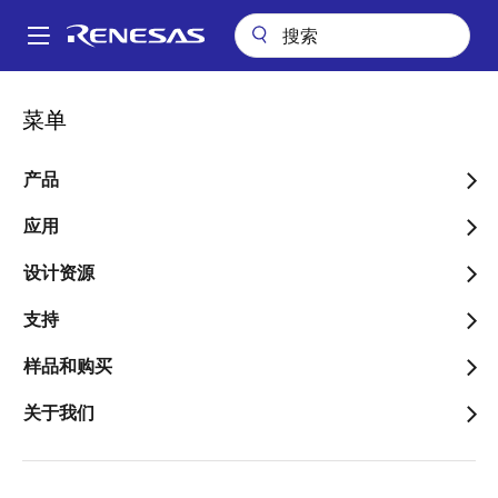
跳
转
A
到
Main
主
应用
工业
机器人
人形机器人电池管理系统
navigation
菜单
要
面
人形机器人电池管理系统
内
包
容
产品
屑
应用
设计资源
跳转至页面部分：
支持
样品和购买
概述
关于我们
概
描述