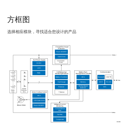
简化设计并加速开发
方框图
选择相应模块，寻找适合您设计的产品
Skip
interactive
Charge/Discharge/
Protection
block
Power MOSFET
Battery +
Gate Driver
diagram
AUX
Power Supply
Circuit Breaker/
E
-Fuse
DC/DC
LDO
Cell Balancing/
Battery Pack
Communication
PMIC
Monitoring/Protector
Management Controller
Battery Front End
MCU
Bluetooth
CAN TR
Data
n
n
Fuel Gauge
Memory
Wi
-
F
i
RS
-
485
Analog Signal
Protector
NFC
Switches
External
Battery
Balanci
n
g
Pack
FETs
T-Sense
Active Cooling
C
ontrol
MCU
U
M
W
3
-
P
h Gate Driver
V
Voltage & Current
Blower Motor
Power MOSFET
Monitoring
Current Sense
Amp
Battery -
Op Amp
Comparator
WS205