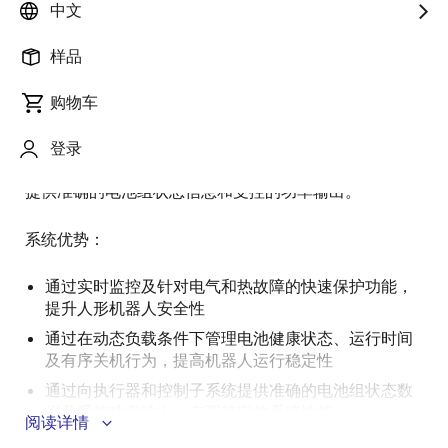
述
中文
样品
此款面向人形机器人的完整电池管理与功率控制系统集
描
成了电芯均衡与监测、充放电保护、电池组电压与电流
购物车
述
检测、电池组控制、通信、辅助电源及主动冷却功能。
该系统旨在为动态人形机器人平台提供安全的实时电池
登录
监控，同时向执行器、运动控制及更高层级的 AI 子系统
提供准确的电池组状态信息和受控的功率输出。
系统优势：
通过实时监控及针对电气和热故障的快速保护功能，
提升人形机器人安全性
通过在动态负载条件下管理电池健康状态、运行时间
及有序关机行为，提高机器人运行稳定性
通过向执行器和控制子系统提供准确的电池组状态数
据及受控功率输出，实现稳定的系统性能
阅读详情
提供适用于 24V 和 48V 架构的优化器件选型方案，